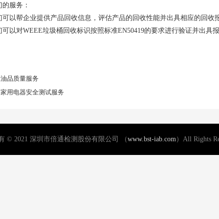
的服务：
以帮企业提供产品回收信息，评估产品的回收性能并出具相应的回收
以对WEEE垃圾桶回收标识按照标准EN50419的要求进行验证并出具
：
油品质量服务
：
家用电器安全测试服务
 © 2021 深圳市倍通检测股份有限公司 （
www.bst-iab.com
）All Rights R